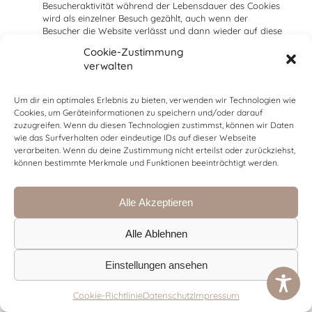
Besucheraktivität während der Lebensdauer des Cookies
wird als einzelner Besuch gezählt, auch wenn der
Besucher die Website verlässt und dann wieder auf diese
zurückkehrt. Besuche nach Ablauf der Cookie-
Cookie-Zustimmung
Lebensdauer werden als neue Besuche gezählt.
verwalten
Name:
__utmc
Lebensdauer: Ende der Sitzung (Browser)
Beschreibung: Dieses Cookie ist eines der vier Kern-
Um dir ein optimales Erlebnis zu bieten, verwenden wir Technologien wie
Cookies von Google Analytics und verfolgt
Cookies, um Geräteinformationen zu speichern und/oder darauf
Benutzeraktionen auf der Website und misst die Leistung
zuzugreifen. Wenn du diesen Technologien zustimmst, können wir Daten
der Website. Die meisten Websites verwenden keine
wie das Surfverhalten oder eindeutige IDs auf dieser Webseite
Cookies mehr, sind aber immer noch so konfiguriert,
verarbeiten. Wenn du deine Zustimmung nicht erteilst oder zurückziehst,
dass sie Legacy-Scancode bereitstellen, der auch als
können bestimmte Merkmale und Funktionen beeinträchtigt werden.
Urchin bekannt ist. In älteren Versionen wurde es mit
__utmb
verwendet, um den Besucher zu identifizieren.
Name:
__utmz
Alle Akzeptieren
Lebensdauer: 6 Monate nach der letzten Aktivität
Beschreibung: Dieses Cookie ist eines der vier
wichtigsten Cookies, die von Google Analytics gesetzt
Alle Ablehnen
werden, um das Benutzerverhalten zu verfolgen und die
Leistung der Website zu messen. Das Cookie identifiziert
Einstellungen ansehen
den Ort des Besuchs des Besuchers auf der Website, um
den Eigentümer über den Ort des Besuchs des Benutzers
auf der Website zu informieren, und wird jedes Mal
Cookie-Richtlinie
Datenschutz
Impressum
aktualisiert, wenn die Daten an Google Analytics