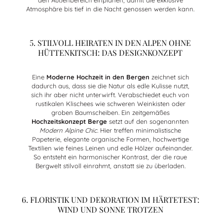
den Außenbereich einplanen, damit die exklusive
Atmosphäre bis tief in die Nacht genossen werden kann.
5. STILVOLL HEIRATEN IN DEN ALPEN OHNE
HÜTTENKITSCH: DAS DESIGNKONZEPT
Eine
Moderne Hochzeit in den Bergen
zeichnet sich
dadurch aus, dass sie die Natur als edle Kulisse nutzt,
sich ihr aber nicht unterwirft. Verabschiedet euch von
rustikalen Klischees wie schweren Weinkisten oder
groben Baumscheiben. Ein zeitgemäßes
Hochzeitskonzept Berge
setzt auf den sogenannten
Modern Alpine Chic
. Hier treffen minimalistische
Papeterie, elegante organische Formen, hochwertige
Textilien wie feines Leinen und edle Hölzer aufeinander.
So entsteht ein harmonischer Kontrast, der die raue
Bergwelt stilvoll einrahmt, anstatt sie zu überladen.
6. FLORISTIK UND DEKORATION IM HÄRTETEST:
WIND UND SONNE TROTZEN