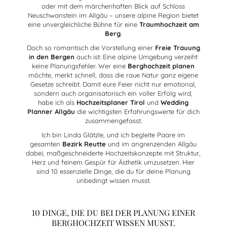
oder mit dem märchenhaften Blick auf Schloss
Neuschwanstein im Allgäu – unsere alpine Region bietet
eine unvergleichliche Bühne für eine
Traumhochzeit am
Berg
.
Doch so romantisch die Vorstellung einer
Freie Trauung
in den Bergen
auch ist: Eine alpine Umgebung verzeiht
keine Planungsfehler. Wer eine
Berghochzeit planen
möchte, merkt schnell, dass die raue Natur ganz eigene
Gesetze schreibt. Damit eure Feier nicht nur emotional,
sondern auch organisatorisch ein voller Erfolg wird,
habe ich als
Hochzeitsplaner Tirol
und
Wedding
Planner Allgäu
die wichtigsten Erfahrungswerte für dich
zusammengefasst.
Ich bin Linda Glätzle, und ich begleite Paare im
gesamten
Bezirk Reutte
und im angrenzenden Allgäu
dabei, maßgeschneiderte Hochzeitskonzepte mit Struktur,
Herz und feinem Gespür für Ästhetik umzusetzen. Hier
sind 10 essenzielle Dinge, die du für deine Planung
unbedingt wissen musst.
10 DINGE, DIE DU BEI DER PLANUNG EINER
BERGHOCHZEIT WISSEN MUSST.