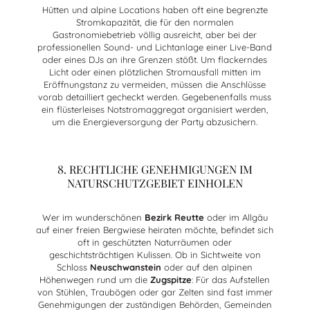
Hütten und alpine Locations haben oft eine begrenzte
Stromkapazität, die für den normalen
Gastronomiebetrieb völlig ausreicht, aber bei der
professionellen Sound- und Lichtanlage einer Live-Band
oder eines DJs an ihre Grenzen stößt. Um flackerndes
Licht oder einen plötzlichen Stromausfall mitten im
Eröffnungstanz zu vermeiden, müssen die Anschlüsse
vorab detailliert gecheckt werden. Gegebenenfalls muss
ein flüsterleises Notstromaggregat organisiert werden,
um die Energieversorgung der Party abzusichern.
8. RECHTLICHE GENEHMIGUNGEN IM
NATURSCHUTZGEBIET EINHOLEN
Wer im wunderschönen
Bezirk Reutte
oder im Allgäu
auf einer freien Bergwiese heiraten möchte, befindet sich
oft in geschützten Naturräumen oder
geschichtsträchtigen Kulissen. Ob in Sichtweite von
Schloss
Neuschwanstein
oder auf den alpinen
Höhenwegen rund um die
Zugspitze
: Für das Aufstellen
von Stühlen, Traubögen oder gar Zelten sind fast immer
Genehmigungen der zuständigen Behörden, Gemeinden