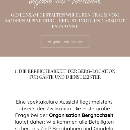
beginnt mit Vertrauen.
GEMEINSAM GESTALTEN WIR EUREN TRAUM VOM
MODERN ALPINE CHIC – REIN, STILVOLL UND ABSOLUT
ENTSPANNT.
Angebot entdecken
1. DIE ERREICHBARKEIT DER BERG-LOCATION
FÜR GÄSTE UND DIENSTLEISTER
Eine spektakuläre Aussicht liegt meistens 
abseits der Zivilisation. Die erste große 
Frage bei der 
Organisation Berghochzeit
lautet daher: Wie kommen alle Beteiligten 
sicher ans Ziel? Bergbahnen und Gondeln 