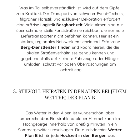
Was im Tal selbstverständlich ist, wird auf dem Gipfel
zum Kraftakt. Der Transport von schwerer Event-Technik,
filigraner Floristik und exklusiver Dekoration erfordert
eine präzise
Logistik Berghochzeit
. Viele Almen sind nur
über schmale, steile Forststraßen erreichbar, die normale
Liefertransporter nicht befahren können. Hier ist ein
starkes, regionales Netzwerk entscheidend: Erfahrene
Berg-Dienstleister finden
und koordinieren, die die
lokalen Straßenverhältnisse genau kennen und
gegebenenfalls auf kleinere Fahrzeuge oder Hänger
umladen, schützt vor bösen Überraschungen am
Hochzeitstag.
3. STILVOLL HEIRATEN IN DEN ALPEN BEI JEDEM
WETTER: DER PLAN B
Das Wetter in den Alpen ist wunderschön, aber
unberechenbar. Ein strahlend blauer Himmel kann im
Hochgebirge innerhalb von dreißig Minuten in ein
Sommergewitter umschlagen. Ein durchdachter
Wetter
Plan B
ist für jede
Hochzeit in den Bergen
das